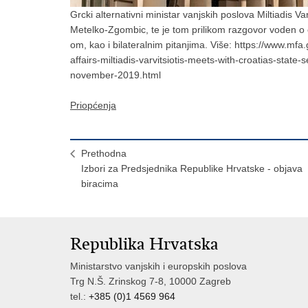
Grcki alternativni ministar vanjskih poslova Miltiadis V
Metelko-Zgombic, te je tom prilikom razgovor voden o
om, kao i bilateralnim pitanjima. Više: https://www.mfa.g
affairs-miltiadis-varvitsiotis-meets-with-croatias-stat
november-2019.html
Priopćenja
Prethodna
Izbori za Predsjednika Republike Hrvatske - objava
biracima
Republika Hrvatska
Ministarstvo vanjskih i europskih poslova
Trg N.Š. Zrinskog 7-8, 10000 Zagreb
tel.:
+385 (0)1 4569 964