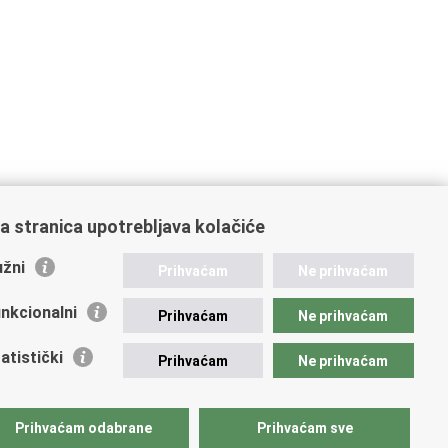
a stranica upotrebljava kolačiće
žni
Prihvaćam
Ne prihvaćam
nkcionalni
Prihvaćam
Ne prihvaćam
atistički
Prihvaćam
Ne prihvaćam
Prihvaćam odabrane
Prihvaćam sve