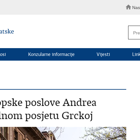
Nas
osi
Konzularne informacije
Vijesti
Lin
opske poslove Andrea
dnom posjetu Grckoj