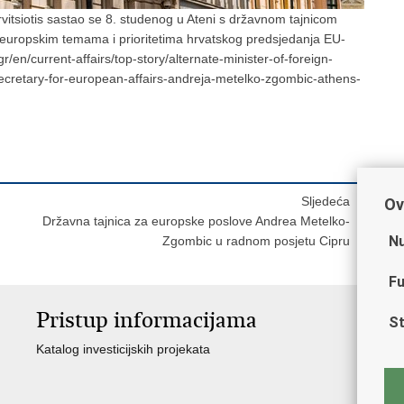
arvitsiotis sastao se 8. studenog u Ateni s državnom tajnicom
 europskim temama i prioritetima hrvatskog predsjedanja EU-
r/en/current-affairs/top-story/alternate-minister-of-foreign-
e-secretary-for-european-affairs-andreja-metelko-zgombic-athens-
Sljedeća
Ov
Državna tajnica za europske poslove Andrea Metelko-
Nu
Zgombic u radnom posjetu Cipru
Fu
Pristup informacijama
St
Katalog investicijskih projekata