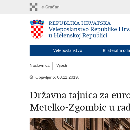
Preskoči
na
glavni
sadržaj
Veleposlanstvo
Bilateralni odn
Naslovnica
Vijesti
Objavljeno: 08.11.2019.
Državna tajnica za eur
Metelko-Zgombic u ra