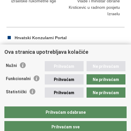
izraelske rukometne lige
Vlade i ministar obrane
Krsticevic u radnom posjetu
Izraelu
Hrvatski Konzularni Portal
Ova stranica upotrebljava kolačiće
Ispiši
Podijeli
Podijeli
Nužni
Prihvaćam
Ne prihvaćam
stranicu
na
na
Republika Hrvatska
Facebooku
Twitteru
Funkcionalni
Prihvaćam
Ne prihvaćam
Ministarstvo vanjskih i europskih poslova
Statistički
Prihvaćam
Ne prihvaćam
Trg N.Š. Zrinskog 7-8, 10000 Zagreb
tel.:
+385 (0)1 4569 964
fax: +385 (0)1 4551 795, +385 (0)1 4920 149
Prihvaćam odabrane
E-adresa:
ministarstvo@mvep.hr
Prihvaćam sve