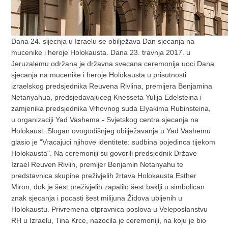
Dana 24. sijecnja u Izraelu se obilježava Dan sjecanja na
mucenike i heroje Holokausta. Dana 23. travnja 2017. u
Jeruzalemu održana je državna svecana ceremonija uoci Dana
sjecanja na mucenike i heroje Holokausta u prisutnosti
izraelskog predsjednika Reuvena Rivlina, premijera Benjamina
Netanyahua, predsjedavajuceg Knesseta Yulija Edelsteina i
zamjenika predsjednika Vrhovnog suda Elyakima Rubinsteina,
u organizaciji Yad Vashema - Svjetskog centra sjecanja na
Holokaust. Slogan ovogodišnjeg obilježavanja u Yad Vashemu
glasio je "Vracajuci njihove identitete: sudbina pojedinca tijekom
Holokausta". Na ceremoniji su govorili predsjednik Države
Izrael Reuven Rivlin, premijer Benjamin Netanyahu te
predstavnica skupine preživjelih žrtava Holokausta Esther
Miron, dok je šest preživjelih zapalilo šest baklji u simbolican
znak sjecanja i pocasti šest milijuna Židova ubijenih u
Holokaustu. Privremena otpravnica poslova u Veleposlanstvu
RH u Izraelu, Tina Krce, nazocila je ceremoniji, na koju je bio