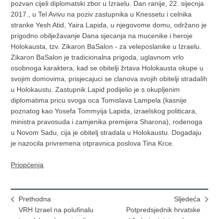
pozvan cijeli diplomatski zbor u Izraelu. Dan ranije, 22. sijecnja
2017., u Tel Avivu na poziv zastupnika u Knessetu i celnika
stranke Yesh Atid, Yaira Lapida, u njegovome domu, održano je
prigodno obilježavanje Dana sjecanja na mucenike i heroje
Holokausta, tzv. Zikaron BaSalon - za veleposlanike u Izraelu.
Zikaron BaSalon je tradicionalna prigoda, uglavnom vrlo
osobnoga karaktera, kad se obitelji žrtava Holokausta okupe u
svojim domovima, prisjecajuci se clanova svojih obitelji stradalih
u Holokaustu. Zastupnik Lapid podijelio je s okupljenim
diplomatima pricu svoga oca Tomislava Lampela (kasnije
poznatog kao Yosefa Tommyija Lapida, izraelskog politicara,
ministra pravosuda i zamjenika premijera Sharona), rodenoga
u Novom Sadu, cija je obitelj stradala u Holokaustu. Dogadaju
je nazocila privremena otpravnica poslova Tina Krce.
Priopćenja
Prethodna
Sljedeća
VRH Izrael na polufinalu
Potpredsjednik hrvatske