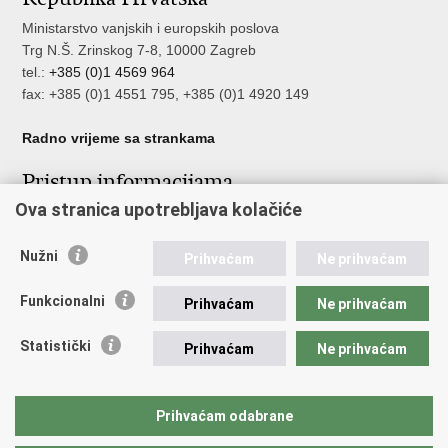
Ministarstvo vanjskih i europskih poslova
Trg N.Š. Zrinskog 7-8, 10000 Zagreb
tel.:
+385 (0)1 4569 964
fax: +385 (0)1 4551 795, +385 (0)1 4920 149
Radno vrijeme sa strankama
Pristup informacijama
Ova stranica upotrebljava kolačiće
Pristup informacijama
Službenik za zaštitu osobnih podataka
Nužni
Nepravilnosti
Prihvaćam
Ne prihvaćam
Neetično postupanje
Funkcionalni
Prihvaćam
Ne prihvaćam
Važne poveznice
Statistički
Prihvaćam
Ne prihvaćam
Javna nabava u MVEP-u
Natječaji
Nadzor rada i unutarnja revizija službe vanjskih poslova
Prihvaćam odabrane
Pučki pravobranitelj