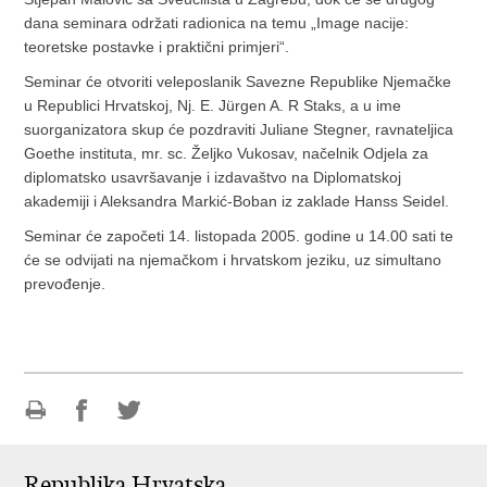
dana seminara održati radionica na temu „Image nacije:
teoretske postavke i praktični primjeri“.
Seminar će otvoriti veleposlanik Savezne Republike Njemačke
u Republici Hrvatskoj, Nj. E. Jürgen A. R Staks, a u ime
suorganizatora skup će pozdraviti Juliane Stegner, ravnateljica
Goethe instituta, mr. sc. Željko Vukosav, načelnik Odjela za
diplomatsko usavršavanje i izdavaštvo na Diplomatskoj
akademiji i Aleksandra Markić-Boban iz zaklade Hanss Seidel.
Seminar će započeti 14. listopada 2005. godine u 14.00 sati te
će se odvijati na njemačkom i hrvatskom jeziku, uz simultano
prevođenje.
Ispiši
Podijeli
Podijeli
stranicu
na
na
Republika Hrvatska
Facebooku
Twitteru