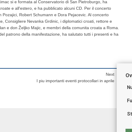
timac si e formata al Conservatorio di San Pietroburgo, ha
 croate e all'estero, e ha pubblicato alcuni CD. Per il concerto
en Pozajici, Robert Schumann e Dora Pejacevic. Al concerto
 Consigliere Nevanka Grdinic, i diplomatici croati, rettore e
ogdan e don Željko Majic, e membri della comunita croata a Roma.
del patrono della manifestazione, ha salutato tutti i presenti e ha
Next
Ov
I piu importanti eventi protocollari in aprile
Nu
Fu
St