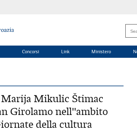
Concorsi
Link
Ministero
N
a Marija Mikulic Štimac
San Girolamo nell''ambito
iornate della cultura