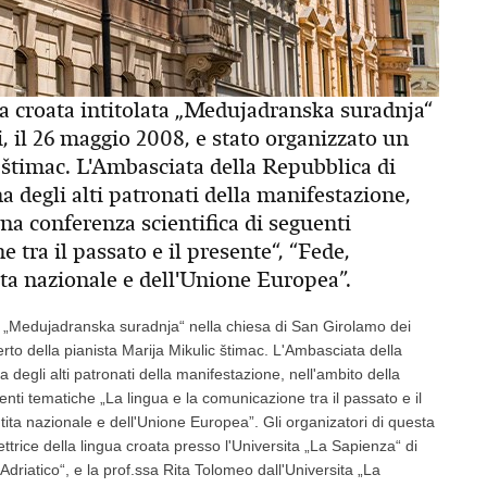
ra croata intitolata „Medujadranska suradnja“
, il 26 maggio 2008, e stato organizzato un
 štimac. L'Ambasciata della Repubblica di
a degli alti patronati della manifestazione,
una conferenza scientifica di seguenti
 tra il passato e il presente“, “Fede,
tita nazionale e dell'Unione Europea”.
ata „Medujadranska suradnja“ nella chiesa di San Girolamo dei
rto della pianista Marija Mikulic štimac. L'Ambasciata della
degli alti patronati della manifestazione, nell'ambito della
nti tematiche „La lingua e la comunicazione tra il passato e il
ntita nazionale e dell'Unione Europea”. Gli organizatori di questa
ttrice della lingua croata presso l'Universita „La Sapienza“ di
Adriatico“, e la prof.ssa Rita Tolomeo dall'Universita „La