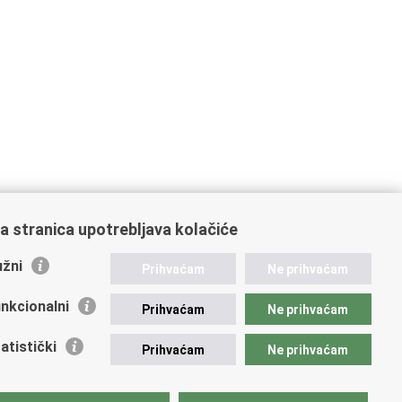
a stranica upotrebljava kolačiće
žni
Prihvaćam
Ne prihvaćam
nkcionalni
Prihvaćam
Ne prihvaćam
atistički
Prihvaćam
Ne prihvaćam