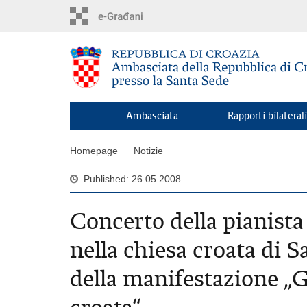
Skip
to
main
content
Ambasciata
Rapporti bilaterali
Homepage
Notizie
Published: 26.05.2008.
Concerto della pianist
nella chiesa croata di 
della manifestazione „G