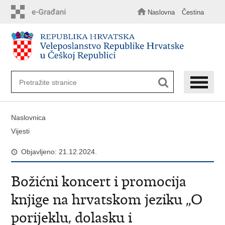
Preskoči
na
Naslovna
Čestina
glavni
sadržaj
Naslovnica
Vijesti
Objavljeno: 21.12.2024.
Božićni koncert i promocija
knjige na hrvatskom jeziku „O
porijeklu, dolasku i