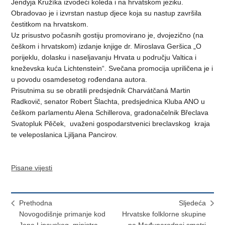
Jendyja Kružíka izvodeći koleda i na hrvatskom jeziku.
Obradovao je i izvrstan nastup djece koja su nastup završila
čestitkom na hrvatskom.
Uz prisustvo počasnih gostiju promovirano je, dvojezično (na
češkom i hrvatskom) izdanje knjige dr. Miroslava Geršica „O
porijeklu, dolasku i naseljavanju Hrvata u području Valtica i
kneževska kuća Lichtenstein“. Svečana promocija upriličena je i
u povodu osamdesetog rođendana autora.
Prisutnima su se obratili predsjednik Charvátčaná Martin
Radkovič, senator Robert Šlachta, predsjednica Kluba ANO u
češkom parlamentu Alena Schillerova, gradonačelnik Břeclava
Svatopluk Pěček, uvaženi gospodarstvenici breclavskog kraja
te veleposlanica Ljiljana Pancirov.
Pisane vijesti
Prethodna
Sljedeća
Novogodišnje primanje kod
Hrvatske folklorne skupine