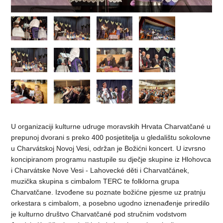
U organizaciji kulturne udruge moravskih Hrvata Charvatčané u
prepunoj dvorani s preko 400 posjetitelja u gledalištu sokolovne
u Charvátskoj Novoj Vesi, održan je Božićni koncert. U izvrsno
koncipiranom programu nastupile su dječje skupine iz Hlohovca
i Charvátske Nove Vesi - Lahovecké děti i Charvatčánek,
muzička skupina s cimbalom TERC te folklorna grupa
Charvatčane. Izvođene su poznate božićne pjesme uz pratnju
orkestara s cimbalom, a posebno ugodno iznenađenje priredilo
je kulturno društvo Charvatčané pod stručnim vodstvom