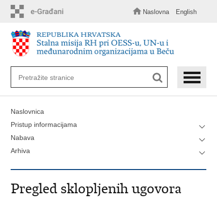
Preskoči
na
Naslovna
English
glavni
sadržaj
Naslovnica
Pristup informacijama
Nabava
Arhiva
Pregled sklopljenih ugovora