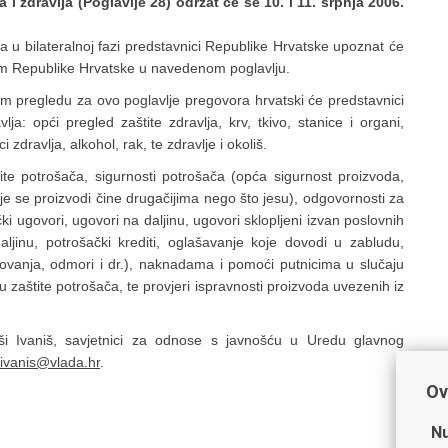
 i zdravlja (Poglavlje 28) održat će se 10. i 11. srpnja 2006.
 a u bilateralnoj fazi predstavnici Republike Hrvatske upoznat će
vom Republike Hrvatske u navedenom poglavlju.
 pregledu za ovo poglavlje pregovora hrvatski će predstavnici
lja: opći pregled zaštite zdravlja, krv, tkivo, stanice i organi,
zdravlja, alkohol, rak, te zdravlje i okoliš.
tite potrošača, sigurnosti potrošača (opća sigurnost proizvoda,
dje se proizvodi čine drugačijima nego što jesu), odgovornosti za
i ugovori, ugovori na daljinu, ugovori sklopljeni izvan poslovnih
ljinu, potrošački krediti, oglašavanje koje dovodi u zabludu,
ovanja, odmori i dr.), naknadama i pomoći putnicima u slučaju
zaštite potrošača, te provjeri ispravnosti proizvoda uvezenih iz
ši Ivaniš, savjetnici za odnose s javnošću u Uredu glavnog
ivanis@vlada.hr
.
Ov
Nu