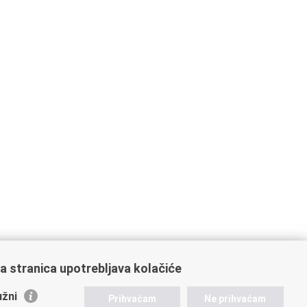
a stranica upotrebljava kolačiće
žni
Prihvaćam
Ne prihvaćam