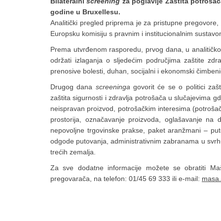
Bilateralni
screening
za poglavlje Zaštita potrošača
godine u Bruxellesu.
Analitički pregled priprema je za pristupne pregovore,
Europsku komisiju s pravnim i institucionalnim susta
Prema utvrđenom rasporedu, prvog dana, u analitičkom
održati izlaganja o sljedećim područjima zaštite zdrav
prenosive bolesti, duhan, socijalni i ekonomski čimbenici 
Drugog dana
screeninga
govorit će se o politici zaš
zaštita sigurnosti i zdravlja potrošača u slučajevima g
neispravan proizvod, potrošačkim interesima (potrošačk
prostorija, označavanje proizvoda, oglašavanje na da
nepovoljne trgovinske prakse, paket aranžmani – put
odgode putovanja, administrativnim zabranama u svrhu 
trećih zemalja.
Za sve dodatne informacije možete se obratiti Ma
pregovarača, na telefon: 01/45 69 333 ili e-mail:
masa.