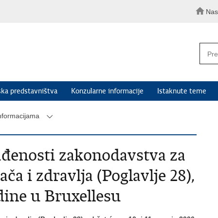
Nas
ka predstavništva
Konzularne informacije
Istaknute teme
informacijama
lađenosti zakonodavstva za
ča i zdravlja (Poglavlje 28),
odine u Bruxellesu