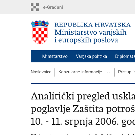
Preskoči
na
glavni
sadržaj
Ministarstvo
Vanjska politika
Diplomats
Naslovnica
Konzularne informacije
Pristup 
Analitički pregled usk
poglavlje Zaštita potroša
10. - 11. srpnja 2006. g