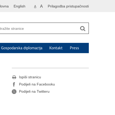
lovna
English
A
Prilagodba pristupačnosti
A
Gospodarska diplomacija
Kontakt
Press
Ispiši stranicu
Podijeli na Facebooku
Podijeli na Twitteru