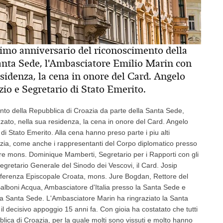
simo anniversario del riconoscimento della
Santa Sede, l'Ambasciatore Emilio Marin con
esidenza, la cena in onore del Card. Angelo
io e Segretario di Stato Emerito.
nto della Repubblica di Croazia da parte della Santa Sede,
zato, nella sua residenza, la cena in onore del Card. Angelo
i Stato Emerito. Alla cena hanno preso parte i piu alti
azia, come anche i rappresentanti del Corpo diplomatico presso
ore mons. Dominique Mamberti, Segretario per i Rapporti con gli
Segretario Generale del Sinodo dei Vescovi, il Card. Josip
nferenza Episcopale Croata, mons. Jure Bogdan, Rettore del
Balboni Acqua, Ambasciatore d'Italia presso la Santa Sede e
la Santa Sede. L'Ambasciatore Marin ha ringraziato la Santa
l decisivo appoggio 15 anni fa. Con gioia ha costatato che tutti
blica di Croazia, per la quale molti sono vissuti e molto hanno