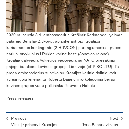
2020 m. sausio 8 d. ambasadorius Krešimir Kedmenec, lydimas
patarejo Berislav Živkovic, aplanke antrojo Kroatijos
kariuomenes kontingento (2 HRVCON) parengiamosios grupes
narius, atvykusius i Ruklos karine baze (Jonavos rajone).
Kroatija dalyvauja Vokietijos vadovaujamu NATO priešakiniu
pajegu bataliono kovineje grupeje Lietuvoje (eFP BG LTU). Ta
proga ambasadorius susitiko su Kroatijos karinio dalinio vadu
vyresniuoju leitenantu Robertu Bajanu ir jo kolegomis bei su
kovines grupes vadu pulkininku Rouvenu Habelu.
Press releases
Previous
Next
Vilniuje pristatyti Kroatijos
Jono Basanaviciaus