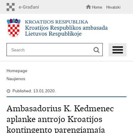
Skip
to
Home
Hrvatski
main
content
Homepage
Naujienos
Published: 13.01.2020.
Ambasadorius K. Kedmenec
aplanke antrojo Kroatijos
kontingento parengiamaja