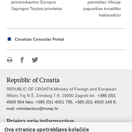
pirmininkavimo Europos
paminklas Vilniuje
Sajungos Tarybai prioritetai
papuoštas kroatišku
kaklaraišciu
Croatian Consular Portal
Print
Share
Share
this
on
on
Republic of Croatia
page
Facebook
Twitteru
REPUBLIC OF CROATIA Ministry of Foreign and European
Affairs Trg N.Š. Zrinskog 7-8, 10000 Zagreb tel.:
+385 (0)1
4569 964 faks: +385 (0)1 4551 795, +385 (0)1 4920 149 E-
mail:
ministarstvo@mvep.hr
Prieiga prie informacijos
Ova stranica upotrebljava kolačiće
Pristup informacijama