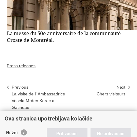
La messe du 50e anniversaire de la communauté
Croate de Montréal.
Press releases
Previous
Next
La visite de l''Ambassadrice
Chers visiteurs
Vesela Mrden Korac a
Gatineau!
Ova stranica upotrebljava kolačiće
Nužni
Prihvaćam
Ne prihvaćam