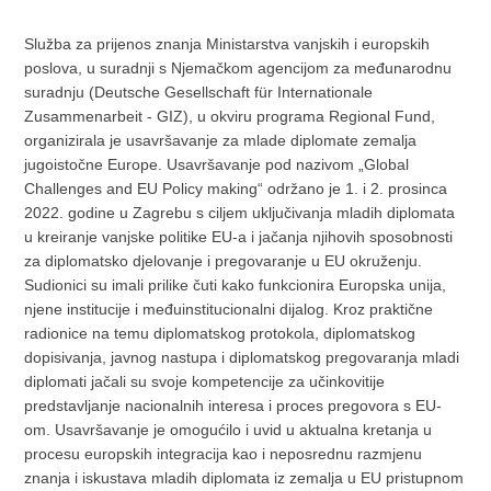
Služba za prijenos znanja Ministarstva vanjskih i europskih
poslova, u suradnji s Njemačkom agencijom za međunarodnu
suradnju (Deutsche Gesellschaft für Internationale
Zusammenarbeit - GIZ), u okviru programa Regional Fund,
organizirala je usavršavanje za mlade diplomate zemalja
jugoistočne Europe. Usavršavanje pod nazivom „Global
Challenges and EU Policy making“ održano je 1. i 2. prosinca
2022. godine u Zagrebu s ciljem uključivanja mladih diplomata
u kreiranje vanjske politike EU-a i jačanja njihovih sposobnosti
za diplomatsko djelovanje i pregovaranje u EU okruženju.
Sudionici su imali prilike čuti kako funkcionira Europska unija,
njene institucije i međuinstitucionalni dijalog. Kroz praktične
radionice na temu diplomatskog protokola, diplomatskog
dopisivanja, javnog nastupa i diplomatskog pregovaranja mladi
diplomati jačali su svoje kompetencije za učinkovitije
predstavljanje nacionalnih interesa i proces pregovora s EU-
om. Usavršavanje je omogućilo i uvid u aktualna kretanja u
procesu europskih integracija kao i neposrednu razmjenu
znanja i iskustava mladih diplomata iz zemalja u EU pristupnom