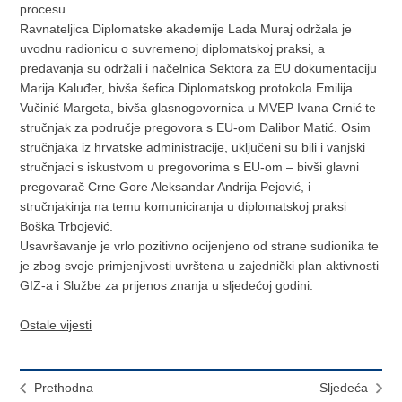
procesu.
Ravnateljica Diplomatske akademije Lada Muraj održala je
uvodnu radionicu o suvremenoj diplomatskoj praksi, a
predavanja su održali i načelnica Sektora za EU dokumentaciju
Marija Kaluđer, bivša šefica Diplomatskog protokola Emilija
Vučinić Margeta, bivša glasnogovornica u MVEP Ivana Crnić te
stručnjak za područje pregovora s EU-om Dalibor Matić. Osim
stručnjaka iz hrvatske administracije, uključeni su bili i vanjski
stručnjaci s iskustvom u pregovorima s EU-om – bivši glavni
pregovarač Crne Gore Aleksandar Andrija Pejović, i
stručnjakinja na temu komuniciranja u diplomatskoj praksi
Boška Trbojević.
Usavršavanje je vrlo pozitivno ocijenjeno od strane sudionika te
je zbog svoje primjenjivosti uvrštena u zajednički plan aktivnosti
GIZ-a i Službe za prijenos znanja u sljedećoj godini.
Ostale vijesti
Prethodna
Sljedeća