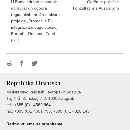
U Budvi održan sastanak
Održane političke
upravljačkih odbora
konzultacije s Australijom
regionalnih mreža u okviru
projekta „Promocija EU
integracija u Jugoistočnoj
Europi“ - Regional Fund
(RF)
Ispiši
Podijeli
Podijeli
stranicu
na
na
Republika Hrvatska
Facebooku
Twitteru
Ministarstvo vanjskih i europskih poslova
Trg N.Š. Zrinskog 7-8, 10000 Zagreb
tel.:
+385 (0)1 4569 964
fax: +385 (0)1 4551 795, +385 (0)1 4920 149
Radno vrijeme sa strankama