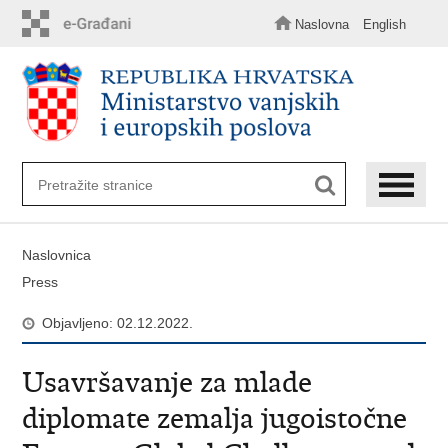
Preskoči
na
Naslovna
English
glavni
sadržaj
Naslovnica
Press
Objavljeno: 02.12.2022.
Usavršavanje za mlade
diplomate zemalja jugoistočne