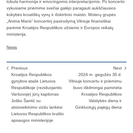
tobula harmonija ir emocingomis interpretacijomis. Po koncerto
vykusiame priėmime svečiai galėjo paragauti aukščiausios
kokybės kroatiškų vynų ir išskirtinio maisto. Moterų grupės
„Anima Maris“ koncertinį pasirodymą Vilniuje finansiškai
parėmė Kroatijos Respublikos užsienio ir Europos reikalų
ministerija.
News
Previous
Next
Kroatijos Respublikos
2024 m. gegužės 30 d.
gynybos atašė Lietuvos
Vilniuje koncertu ir priėmimu
Respublikoje (reziduojantis
buvo iškilmingai paminėta
Varšuvoje) jūrų kapitonas
Kroatijos Respublikos
Joško Šantić su
Valstybės diena ir
atsisveikinimo vizitu lankėsi
Ginkluotųjų pajėgų diena
Lietuvos Respublikos krašto
apsaugos ministerijoje