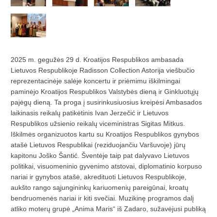
2025 m. gegužės 29 d. Kroatijos Respublikos ambasada
Lietuvos Respublikoje Radisson Collection Astorija viešbučio
reprezentacinėje salėje koncertu ir priėmimu iškilmingai
paminėjo Kroatijos Respublikos Valstybės dieną ir Ginkluotųjų
pajėgų dieną. Ta proga į susirinkusiuosius kreipėsi Ambasados
laikinasis reikalų patikėtinis Ivan Jerzečić ir Lietuvos
Respublikos užsienio reikalų viceministras Sigitas Mitkus.
Iškilmės organizuotos kartu su Kroatijos Respublikos gynybos
atašė Lietuvos Respublikai (reziduojančiu Varšuvoje) jūrų
kapitonu Joško Šantić. Šventėje taip pat dalyvavo Lietuvos
politikai, visuomeninio gyvenimo atstovai, diplomatinio korpuso
nariai ir gynybos atašė, akredituoti Lietuvos Respublikoje,
aukšto rango sąjungininkų kariuomenių pareigūnai, kroatų
bendruomenės nariai ir kiti svečiai. Muzikinę programos dalį
atliko moterų grupė „Anima Maris“ iš Zadaro, sužavėjusi publiką