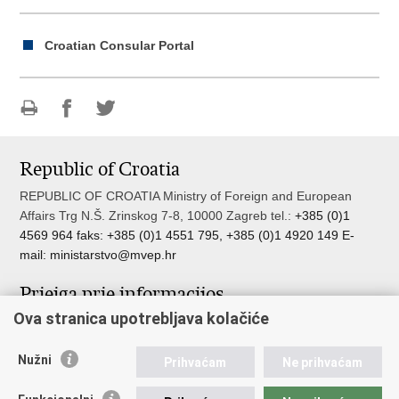
Croatian Consular Portal
Print
Share
Share
this
on
on
Republic of Croatia
page
Facebook
Twitteru
REPUBLIC OF CROATIA Ministry of Foreign and European
Affairs Trg N.Š. Zrinskog 7-8, 10000 Zagreb tel.:
+385 (0)1
4569 964 faks: +385 (0)1 4551 795, +385 (0)1 4920 149 E-
mail:
ministarstvo@mvep.hr
Prieiga prie informacijos
Ova stranica upotrebljava kolačiće
Pristup informacijama
Službenik za zaštitu osobnih podataka
Nužni
Nepravilnosti
Prihvaćam
Ne prihvaćam
Neetično postupanje