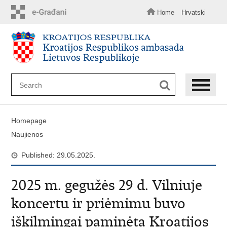
Skip
to
Home
Hrvatski
main
content
Homepage
Naujienos
Published: 29.05.2025.
2025 m. gegužės 29 d. Vilniuje
koncertu ir priėmimu buvo
iškilmingai paminėta Kroatijos